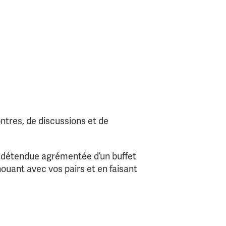
f
e
l
l
o
w
s
ntres, de discussions et de
e détendue agrémentée d’un buffet
ouant avec vos pairs et en faisant