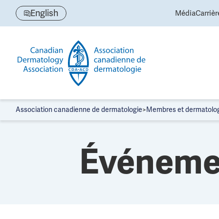
P
English
Média
Carrièr
a
s
s
e
r
a
u
c
Association canadienne de dermatologie
>
Membres et dermatolo
o
n
t
Événeme
e
n
u