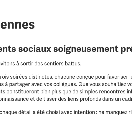
c
c
c
t
t
t
i
i
i
iennes
o
o
o
n
n
n
A
G
F
d
o
P
h
u
C
ents sociaux soigneusement pr
é
v
s
e
i
r
o
n
vitons à sortir des sentiers battus.
n
a
n
ois soirées distinctes, chacune conçue pour favoriser l
c
e
s à partager avec vos collègues. Que vous souhaitiez vo
s constitueront bien plus que de simples rencontres inf
connaissance et de tisser des liens profonds dans un cadr
haque détail a été choisi avec intention : ne manquez ri