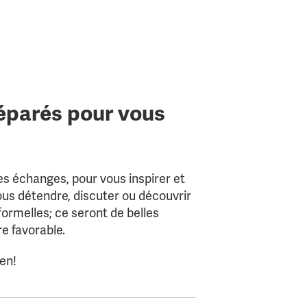
c
c
t
t
i
i
o
o
n
n
A
S
v
o
a
c
éparés pour vous
n
i
t
é
a
t
g
é
e
d
s
e
es échanges, pour vous inspirer et
-
s
m
r
us détendre, discuter ou découvrir
e
é
ormelles; ce seront de belles
m
s
e favorable.
b
i
r
d
e
e
en!
s
n
t
e
t