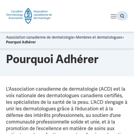
P
a
s
s
e
r
Association canadienne de dermatologie
>
Membres et dermatologues
>
a
Pourquoi Adhérer
u
Pourquoi Adhérer
c
o
n
t
e
n
L’Association canadienne de dermatologie (ACD) est la
u
voix nationale des dermatologues canadiens certifiés,
les spécialistes de la santé de la peau. L’ACD s’engage à
unir les dermatologues grâce à l’éducation et à la
défense des intérêts professionnels, au soutien d’une
communauté professionnelle solide et unie, et à la
promotion de l’excellence en matière de soins aux