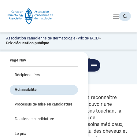
P
a
s
s
e
r
Association canadienne de dermatologie
>
Prix de l’ACD
>
a
Prix d’éducation publique
u
Prix d’éducation
c
Page Nav
o
Affi
publique
n
ch
Récipiendaires
t
er/
ma
e
sq
Admissibilité
n
uer
la
u
Les Prix d’éducation publique visent à reconnaître
tab
l’excellence des efforts visant à promouvoir une
le
Processus de mise en candidature
de
meilleure compréhension des questions touchant la
s
dermatologie et à favoriser l’adoption de
ma
Dossier de candidature
tièr
comportements sains au regard des soins médicaux,
es
chirurgicaux et esthétiques de la peau, des cheveux et
Le prix